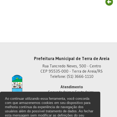
Prefeitura Municipal de Terra de Areia
Rua Tancredo Neves, 500 - Centro
CEP 95535-000 - Terra de Areia/RS
Telefone: (51) 3666-1110
Atendimento
Segunda-feira a Sexta-feira:
Das 8h às 11h30
Ao continuar utilizando essa ferramenta, você concorda
Das 13h30 às 18h
com que armazenemos cookies em seu dispositivo para
melhoria contínua da experiência de navegação dos
usuários além do possível tratamento de dados. Ao fechar
esta mensagem sem modificar as definições do seu