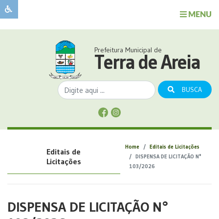
MENU
Sobre
o
Governo
Prefeitura Municipal de
Município
Terra de Areia
Publicações
Transparência
BUSCA
Serviços
Sobre
a
Comunicação
Home
Editais de Licitações
Editais de
Covid
DISPENSA DE LICITAÇÃO N°
Licitações
103/2026
DISPENSA DE LICITAÇÃO N°