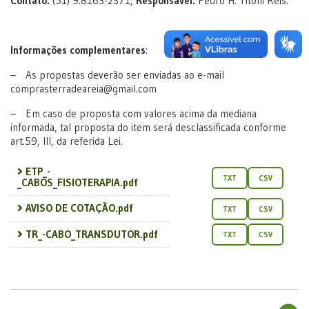
Contato:
(51) 9.8163-2371,
Responsável:
Pedro H. Titoni Reis.
Informações complementares
:
– As propostas deverão ser enviadas ao e-mail
comprasterradeareia@gmail.com
– Em caso de proposta com valores acima da mediana
informada, tal proposta do item será desclassificada conforme
art.59, III, da referida Lei.
ETP_-
TXT
CSV
_CABOS_FISIOTERAPIA.pdf
AVISO DE COTAÇÃO.pdf
TXT
CSV
TR_-CABO_TRANSDUTOR.pdf
TXT
CSV