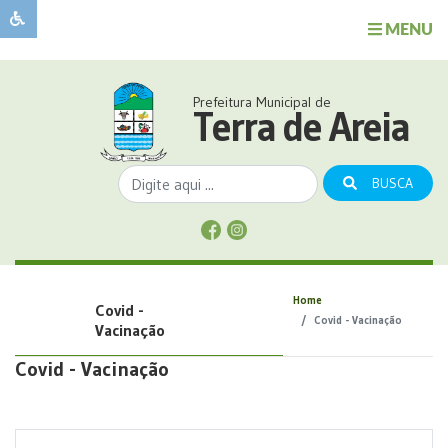
MENU
Sobre
o
Governo
Prefeitura Municipal de
Município
Terra de Areia
Publicações
Transparência
BUSCA
Serviços
Sobre
a
Comunicação
Home
Covid -
Covid
Covid - Vacinação
Vacinação
Covid - Vacinação