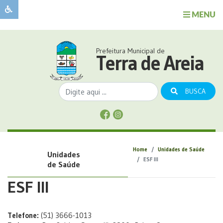
MENU
Sobre
o
Governo
Prefeitura Municipal de
Município
Terra de Areia
Publicações
Transparência
BUSCA
Serviços
Sobre
a
Comunicação
Home
Unidades de Saúde
Unidades
Covid
ESF III
de Saúde
ESF III
Telefone:
(51) 3666-1013