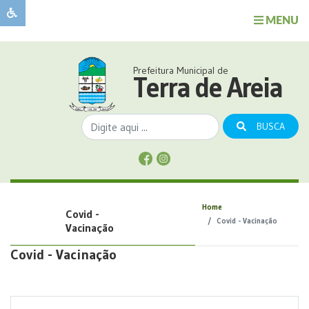
MENU
Sobre
o
Governo
Prefeitura Municipal de
Município
Terra de Areia
Publicações
Transparência
BUSCA
Serviços
Sobre
a
Comunicação
Home
Covid -
Covid
Covid - Vacinação
Vacinação
Covid - Vacinação