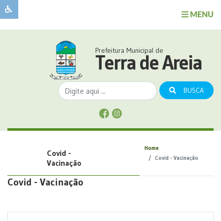
MENU
Sobre
o
Governo
Prefeitura Municipal de
Município
Terra de Areia
Publicações
Transparência
BUSCA
Serviços
Sobre
a
Comunicação
Home
Covid -
Covid
Covid - Vacinação
Vacinação
Covid - Vacinação