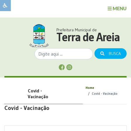
MENU
Sobre
o
Governo
Prefeitura Municipal de
Município
Terra de Areia
Publicações
Transparência
BUSCA
Serviços
Sobre
a
Comunicação
Home
Covid -
Covid
Covid - Vacinação
Vacinação
Covid - Vacinação