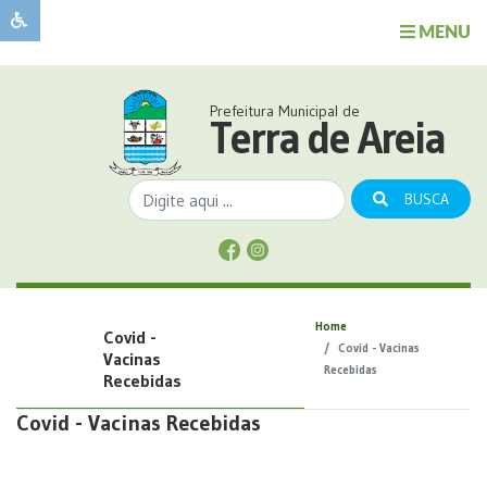
MENU
Sobre
o
Governo
Prefeitura Municipal de
Município
Terra de Areia
Publicações
Transparência
BUSCA
Serviços
Sobre
a
Comunicação
Home
Covid -
Covid
Covid - Vacinas
Vacinas
Recebidas
Recebidas
Covid - Vacinas Recebidas