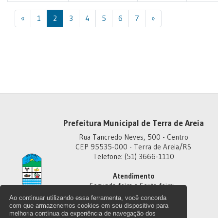
Previous
Next
«
1
2
3
4
5
6
7
»
Prefeitura Municipal de Terra de Areia
Rua Tancredo Neves, 500 - Centro
CEP 95535-000 - Terra de Areia/RS
Telefone: (51) 3666-1110
Atendimento
Segunda-feira a Sexta-feira:
Das 8h às 11h30
Ao continuar utilizando essa ferramenta, você concorda
Das 13h30 às 18h
com que armazenemos cookies em seu dispositivo para
melhoria contínua da experiência de navegação dos