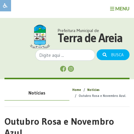
MENU
Sobre
o
Governo
Prefeitura Municipal de
Município
Terra de Areia
Publicações
Transparência
BUSCA
Serviços
Sobre
a
Comunicação
Home
Notícias
Notícias
Covid
Outubro Rosa e Novembro Azul.
Outubro Rosa e Novembro
Azul.