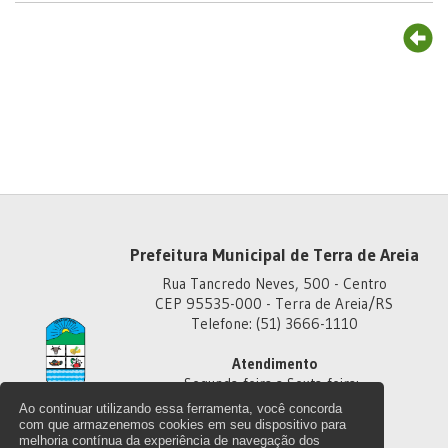
Prefeitura Municipal de Terra de Areia
Rua Tancredo Neves, 500 - Centro
CEP 95535-000 - Terra de Areia/RS
Telefone: (51) 3666-1110
Atendimento
Segunda-feira a Sexta-feira:
Das 8h às 11h30
Ao continuar utilizando essa ferramenta, você concorda
Das 13h30 às 18h
com que armazenemos cookies em seu dispositivo para
melhoria contínua da experiência de navegação dos