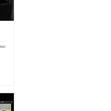
o
nior