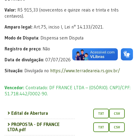
Valor:
R$ 915,33 (novecentos e quinze reais e trinta e três
centavos).
Amparo legal:
Art.75, inciso I, Lei n° 14.133/2021.
Modo de Disputa
: Dispensa sem Disputa
Registro de preço
: Não
Data de divulgação
: 07/07/2026
Situação
: Divulgada no
https://www.terradeareia.rs.gov.br/
Vencedor:
Contratado: DF FRANCE LTDA – (OSÓRIO). CNPJ/CPF:
51.718.442/0002-90.
Edital de Abertura
TXT
CSV
PROPOSTA - DF FRANCE
TXT
CSV
LTDA.pdf