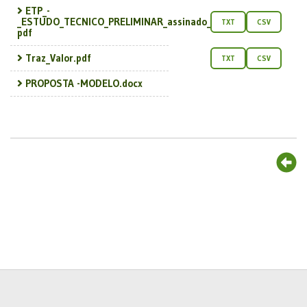
ETP_-
_ESTUDO_TECNICO_PRELIMINAR_assinado_assinado....
TXT
CSV
pdf
Traz_Valor.pdf
TXT
CSV
PROPOSTA -MODELO.docx