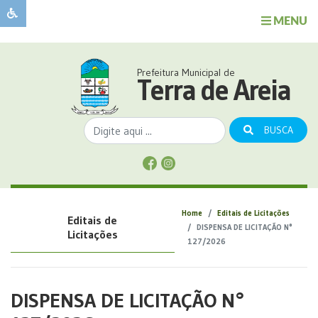
MENU
Sobre
o
Governo
Prefeitura Municipal de
Município
Terra de Areia
Publicações
Transparência
BUSCA
Serviços
Sobre
a
Comunicação
Home
Editais de Licitações
Editais de
Covid
DISPENSA DE LICITAÇÃO N°
Licitações
127/2026
DISPENSA DE LICITAÇÃO N°