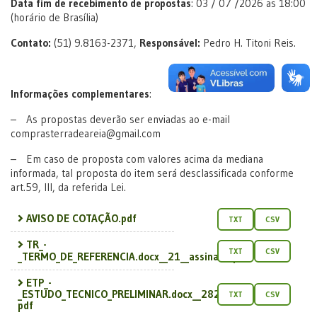
Data fim de recebimento de propostas
: 03 / 07 /2026 as 18:00
(horário de Brasília)
Contato:
(51) 9.8163-2371,
Responsável:
Pedro H. Titoni Reis.
Informações complementares
:
– As propostas deverão ser enviadas ao e-mail
comprasterradeareia@gmail.com
– Em caso de proposta com valores acima da mediana
informada, tal proposta do item será desclassificada conforme
art.59, III, da referida Lei.
AVISO DE COTAÇÃO.pdf
TXT
CSV
TR_-
TXT
CSV
_TERMO_DE_REFERENCIA.docx__21__assinado.pdf
ETP_-
_ESTUDO_TECNICO_PRELIMINAR.docx__2826_29_assi...
TXT
CSV
pdf