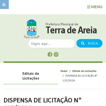
MENU
Sobre
o
Governo
Prefeitura Municipal de
Município
Terra de Areia
Publicações
Transparência
BUSCA
Serviços
Sobre
a
Comunicação
Home
Editais de Licitações
Editais de
Covid
DISPENSA DE LICITAÇÃO N°
Licitações
125/2026
DISPENSA DE LICITAÇÃO N°