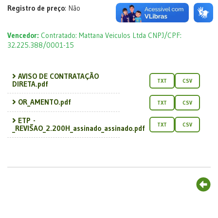
Registro de preço
: Não
Vencedor:
Contratado: Mattana Veiculos Ltda CNPJ/CPF:
32.225.388/0001-15
AVISO DE CONTRATAÇÃO
TXT
CSV
DIRETA.pdf
OR_AMENTO.pdf
TXT
CSV
ETP_-
TXT
CSV
_REVISAO_2.200H_assinado_assinado.pdf