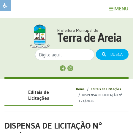
MENU
Sobre
o
Governo
Prefeitura Municipal de
Município
Terra de Areia
Publicações
Transparência
BUSCA
Serviços
Sobre
a
Comunicação
Home
Editais de Licitações
Editais de
Covid
DISPENSA DE LICITAÇÃO N°
Licitações
124/2026
DISPENSA DE LICITAÇÃO N°