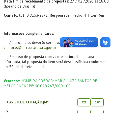
Data fim de recebimento de propostas
: 27 / 02 /2026 as 18:00
(horário de Brasília)
Contato:
(51) 9.8163-2371,
Responsável:
Pedro H. Titoni Reis.
Informações complementares
:
– As propostas deverão ser enviadas ao e-mail
compras@terradeareia.rs.gov.br
– Em caso de proposta com valores acima da mediana
informada, tal proposta do item será desclassificada conforme
art.59, III, da referida Lei.
Vencedor:
NOME DO CREDOR: MARIA LUIZA SANTOS DE
MELOS CNPJ/CPF: 60.048.247/0001-00
AVISO DE COTAÇÃO.pdf
TXT
CSV