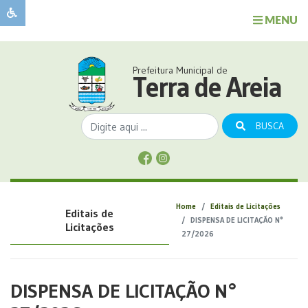
MENU
Sobre
o
Governo
Prefeitura Municipal de
Município
Terra de Areia
Publicações
Transparência
BUSCA
Serviços
Sobre
a
Comunicação
Home
Editais de Licitações
Editais de
Covid
DISPENSA DE LICITAÇÃO N°
Licitações
27/2026
DISPENSA DE LICITAÇÃO N°