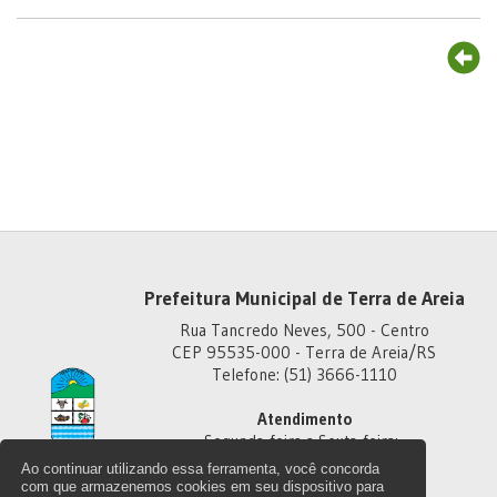
Prefeitura Municipal de Terra de Areia
Rua Tancredo Neves, 500 - Centro
CEP 95535-000 - Terra de Areia/RS
Telefone: (51) 3666-1110
Atendimento
Segunda-feira a Sexta-feira:
Das 8h às 11h30
Ao continuar utilizando essa ferramenta, você concorda
Das 13h30 às 18h
com que armazenemos cookies em seu dispositivo para