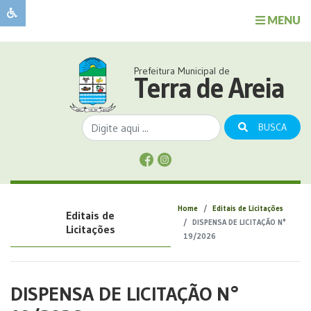
MENU
Sobre
o
Governo
Prefeitura Municipal de
Município
Terra de Areia
Publicações
Transparência
BUSCA
Serviços
Sobre
a
Comunicação
Home
Editais de Licitações
Editais de
Covid
DISPENSA DE LICITAÇÃO N°
Licitações
19/2026
DISPENSA DE LICITAÇÃO N°