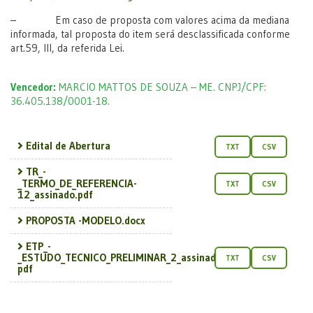
– Em caso de proposta com valores acima da mediana
informada, tal proposta do item será desclassificada conforme
art.59, III, da referida Lei.
Vencedor:
MARCIO MATTOS DE SOUZA – ME. CNPJ/CPF:
36.405.138/0001-18.
Edital de Abertura
TXT
CSV
TR_-
_TERMO_DE_REFERENCIA-
TXT
CSV
12_assinado.pdf
PROPOSTA -MODELO.docx
ETP_-
_ESTUDO_TECNICO_PRELIMINAR_2_assinado__2__ass...
TXT
CSV
pdf