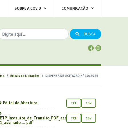
SOBRE A COVID
COMUNICAÇÃO
BUSCA
ome
Editais de Licitações
DISPENSA DE LICITAÇÃO N° 10/2026
Edital de Abertura
TXT
CSV
ETP_Instrutor_de_Transito_PDF_assinado-
TXT
CSV
1_assinado.... pdf