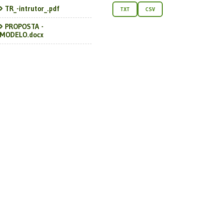
TR_-intrutor_.pdf
TXT
CSV
PROPOSTA -
MODELO.docx