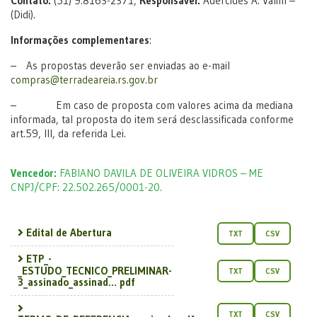
Contato:
(51) 9.8163-2371,
Responsável:
Adercides A. Valim –
(Didi).
Informações complementares
:
– As propostas deverão ser enviadas ao e-mail
compras@terradeareia.rs.gov.br
– Em caso de proposta com valores acima da mediana
informada, tal proposta do item será desclassificada conforme
art.59, III, da referida Lei.
Vencedor:
FABIANO DAVILA DE OLIVEIRA VIDROS – ME
CNPJ/CPF: 22.502.265/0001-20.
Edital de Abertura
TXT
CSV
ETP_-
_ESTUDO_TECNICO_PRELIMINAR-
TXT
CSV
3_assinado_assinad... pdf
TXT
CSV