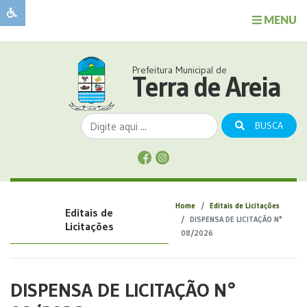
MENU
Sobre
o
Governo
Prefeitura Municipal de
Município
Terra de Areia
Publicações
Transparência
BUSCA
Serviços
Sobre
a
Comunicação
Home
Editais de Licitações
Editais de
Covid
DISPENSA DE LICITAÇÃO N°
Licitações
08/2026
DISPENSA DE LICITAÇÃO N°