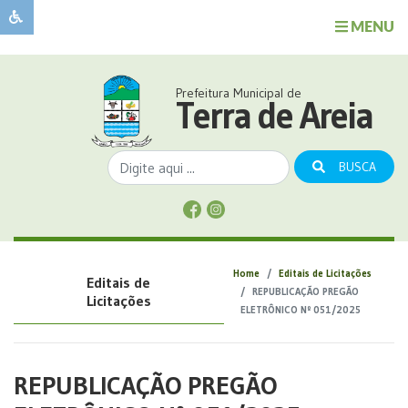
MENU
Sobre
o
Governo
Prefeitura Municipal de
Município
Terra de Areia
Publicações
Transparência
BUSCA
Serviços
Sobre
a
Comunicação
Home
Editais de Licitações
Editais de
Covid
REPUBLICAÇÃO PREGÃO
Licitações
ELETRÔNICO Nº 051/2025
REPUBLICAÇÃO PREGÃO