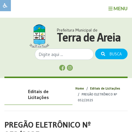
MENU
Sobre
o
Governo
Prefeitura Municipal de
Município
Terra de Areia
Publicações
Transparência
BUSCA
Serviços
Sobre
a
Comunicação
Home
Editais de Licitações
Editais de
Covid
PREGÃO ELETRÔNICO Nº
Licitações
052/2025
PREGÃO ELETRÔNICO Nº