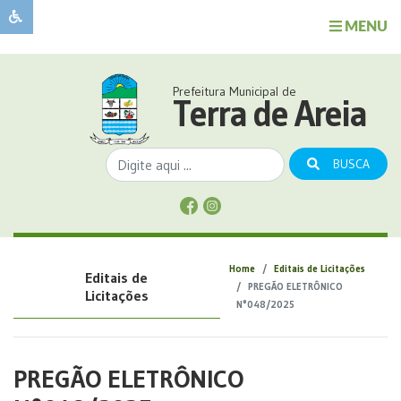
MENU
Sobre
o
Governo
Prefeitura Municipal de
Município
Terra de Areia
Publicações
Transparência
BUSCA
Serviços
Sobre
a
Comunicação
Home
Editais de Licitações
Editais de
Covid
PREGÃO ELETRÔNICO
Licitações
N°048/2025
PREGÃO ELETRÔNICO