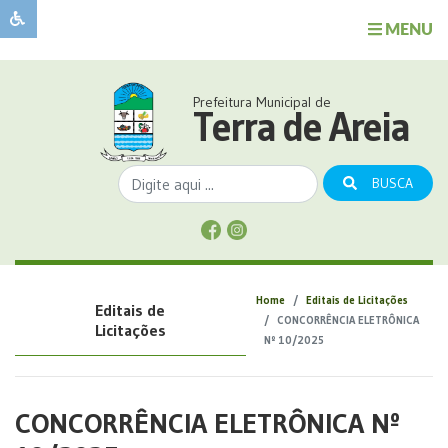
MENU
Sobre
o
Governo
Prefeitura Municipal de
Município
Terra de Areia
Publicações
Transparência
BUSCA
Serviços
Sobre
a
Comunicação
Home
Editais de Licitações
Editais de
Covid
CONCORRÊNCIA ELETRÔNICA
Licitações
Nº 10/2025
CONCORRÊNCIA ELETRÔNICA Nº