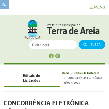
MENU
Sobre
o
Governo
Prefeitura Municipal de
Município
Terra de Areia
Publicações
Transparência
BUSCA
Serviços
Sobre
a
Comunicação
Home
Editais de Licitações
Editais de
Covid
CONCORRÊNCIA ELETRÔNICA
Licitações
N°004/2025
CONCORRÊNCIA ELETRÔNICA