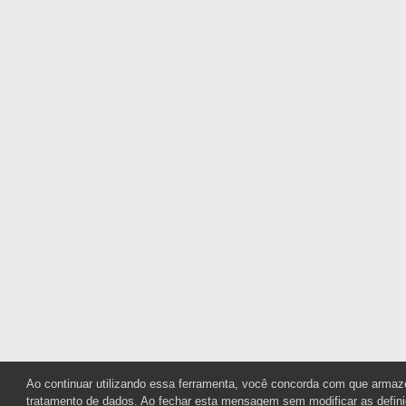
Ao continuar utilizando essa ferramenta, você concorda com que armaz
tratamento de dados. Ao fechar esta mensagem sem modificar as defini