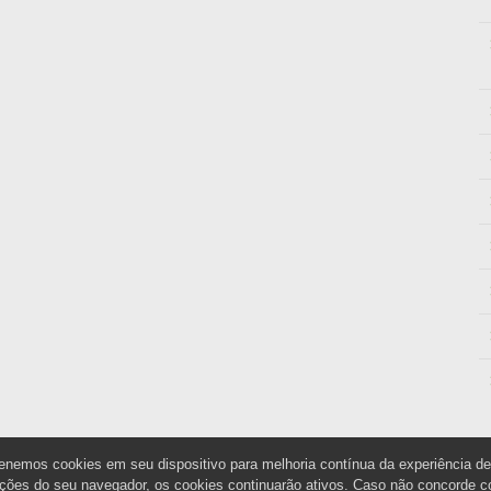
enemos cookies em seu dispositivo para melhoria contínua da experiência d
ções do seu navegador, os cookies continuarão ativos. Caso não concorde c