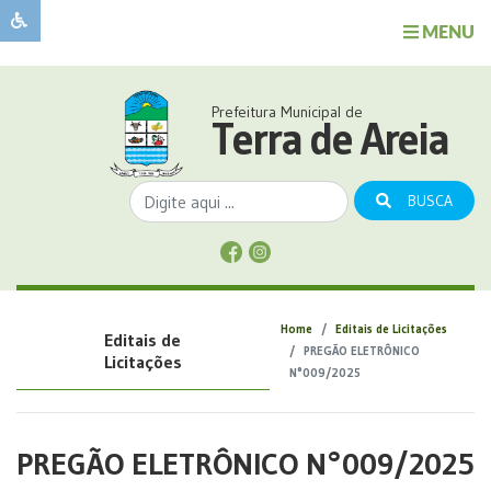
MENU
Sobre
o
Governo
Prefeitura Municipal de
Município
Terra de Areia
Publicações
Transparência
BUSCA
Serviços
Sobre
a
Comunicação
Home
Editais de Licitações
Editais de
Covid
PREGÃO ELETRÔNICO
Licitações
N°009/2025
PREGÃO ELETRÔNICO N°009/2025