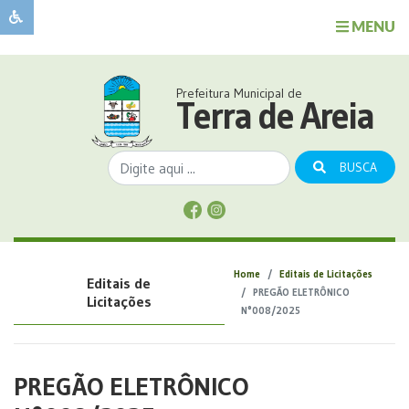
MENU
Sobre
o
Governo
Prefeitura Municipal de
Município
Terra de Areia
Publicações
Transparência
BUSCA
Serviços
Sobre
a
Comunicação
Home
Editais de Licitações
Editais de
Covid
PREGÃO ELETRÔNICO
Licitações
N°008/2025
PREGÃO ELETRÔNICO