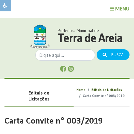
MENU
Sobre
o
Governo
Prefeitura Municipal de
Município
Terra de Areia
Publicações
Transparência
BUSCA
Serviços
Sobre
a
Comunicação
Home
Editais de Licitações
Editais de
Covid
Carta Convite n° 003/2019
Licitações
Carta Convite n° 003/2019