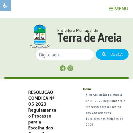
MENU
Sobre
o
Governo
Prefeitura Municipal de
Município
Terra de Areia
Publicações
Transparência
BUSCA
Serviços
Sobre
a
Comunicação
Home
RESOLUÇÃO
Covid
RESOLUÇÃO COMDICA
COMDICA Nº
Nº 05 2023 Regulamenta o
05 2023
Processo para a Escolha
Regulamenta
dos Conselheiros
o Processo
Tutelares nas Eleições de
para a
2023
Escolha dos