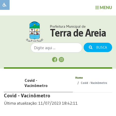
MENU
Sobre
o
Governo
Prefeitura Municipal de
Município
Terra de Areia
Publicações
Transparência
BUSCA
Serviços
Sobre
a
Comunicação
Home
Covid -
Covid
Covid - Vacinômetro
Vacinômetro
Covid - Vacinômetro
Última atualização: 11/07/2023 18:42:11