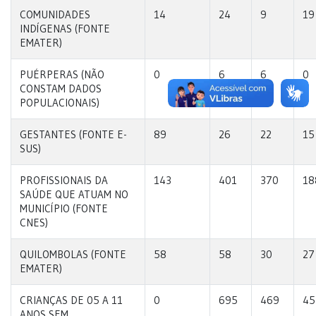
COMUNIDADES
14
24
9
19
INDÍGENAS (FONTE
EMATER)
PUÉRPERAS (NÃO
0
6
6
0
CONSTAM DADOS
POPULACIONAIS)
GESTANTES (FONTE E-
89
26
22
15
SUS)
PROFISSIONAIS DA
143
401
370
18
SAÚDE QUE ATUAM NO
MUNICÍPIO (FONTE
CNES)
QUILOMBOLAS (FONTE
58
58
30
27
EMATER)
CRIANÇAS DE 05 A 11
0
695
469
45
ANOS SEM