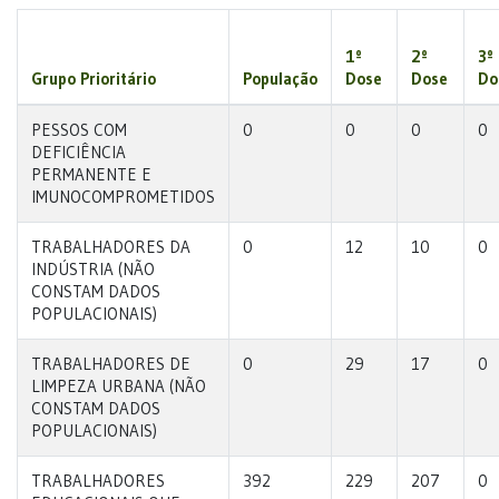
1º
2º
3º
Grupo Prioritário
População
Dose
Dose
Do
PESSOS COM
0
0
0
0
DEFICIÊNCIA
PERMANENTE E
IMUNOCOMPROMETIDOS
TRABALHADORES DA
0
12
10
0
INDÚSTRIA (NÃO
CONSTAM DADOS
POPULACIONAIS)
TRABALHADORES DE
0
29
17
0
LIMPEZA URBANA (NÃO
CONSTAM DADOS
POPULACIONAIS)
TRABALHADORES
392
229
207
0